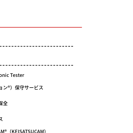
c Tester
ョン®）保守サービス
保全
ス
®（KEISATSUCAM）