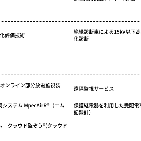
絶縁診断車による15kV以下
劣化評価技術
化診断
（オンライン部分放電監視装
遠隔監視サービス
ステム MpecAirR®（エム
保護継電器を利用した受配電
記録計）
 クラウド監ぞう®(クラウド