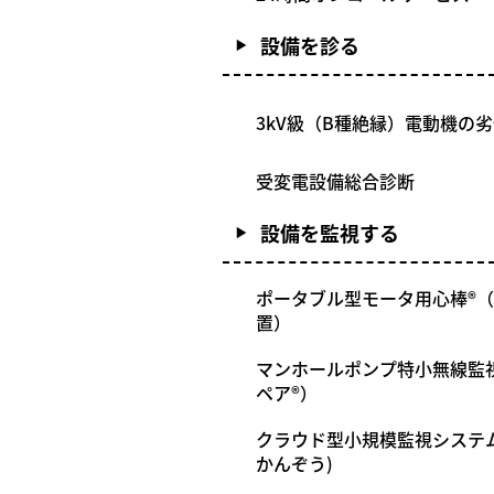
設備を診る
3kV級（B種絶縁）電動機の
受変電設備総合診断
設備を監視する
ポータブル型モータ用心棒®
置）
マンホールポンプ特小無線監視シ
ペア®）
クラウド型小規模監視システム
かんぞう)