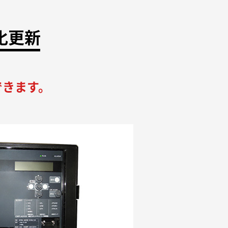
化更新
できます。