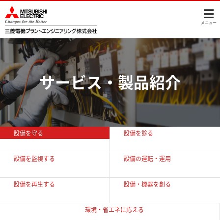
このページの本文へ
メニュー
サービス・製品紹介
設備を守る
設備を診る
設備を監視する
設備の運転・運用
設備を再生する
設備・機器を創る
環境・省エネに
応える