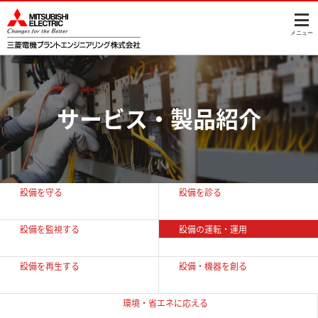
このページの本文へ
メニュー
サービス・製品紹介
設備を守る
設備を診る
設備を監視する
設備の運転・運用
設備を再生する
設備・機器を創る
環境・省エネに
応える