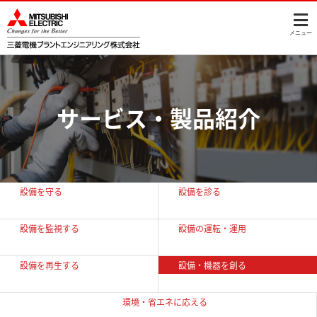
このページの本文へ
メニュー
サービス・製品紹介
設備を守る
設備を診る
設備を監視する
設備の運転・運用
設備を再生する
設備・機器を創る
環境・省エネに
応える