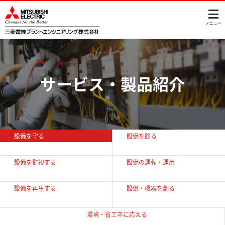
このページの本文へ
メニュー
サービス・製品紹介
設備を守る
設備を診る
設備を監視する
設備の運転・運用
設備を再生する
設備・機器を創る
環境・省エネに
応える