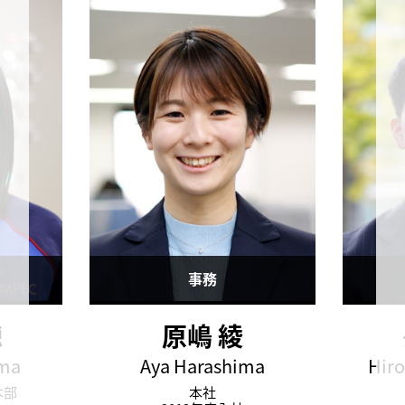
事務
穂
原嶋 綾
ama
Aya Harashima
Hiro
本部
本社