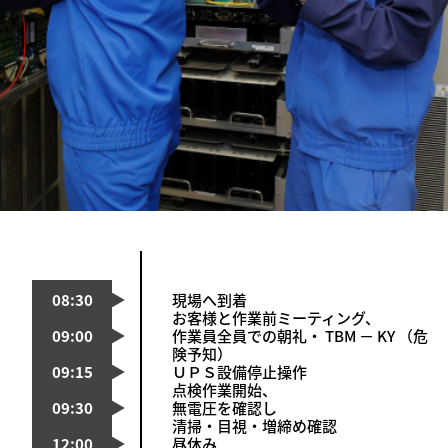
現場へ到着
お客様と作業前ミーティング、
作業員全員での朝礼・
TBM
－
KY
（危
険予知）
ＵＰＳ設備停止操作
点検作業開始、
無電圧を確認し
清掃・目視・増締め確認
昼休み